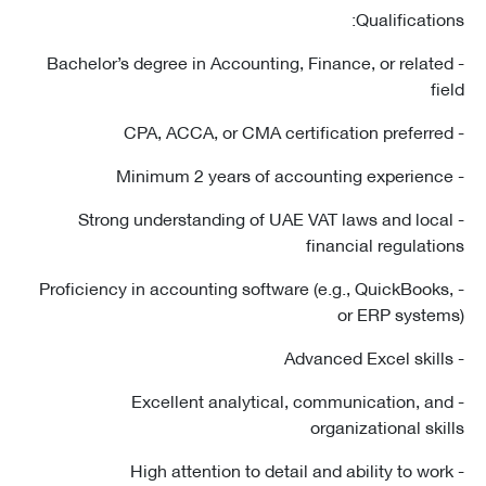
Qualificatio
- Bachelor’s degree in Accounting, Finance, or relat
f
- Strong understanding of UAE VAT laws and loc
financial regulati
- Proficiency in accounting software (e.g., QuickBook
or ERP syste
- Excellent analytical, communication, a
organizational ski
- High attention to detail and ability to wo