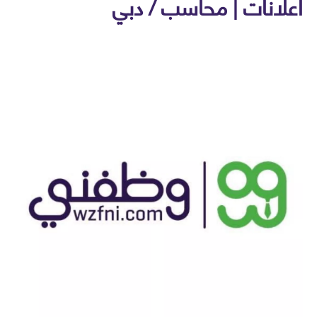
لانات | محاسب / دبي