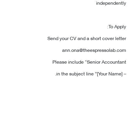
independen
To App
Send your CV and a short cover let
ann.ona@theespressolab.
Please include “Senior Account