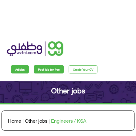
Articles
Post job for free
Create Your CV
Other jobs
Home
|
Other jobs
|
Engineers / KSA