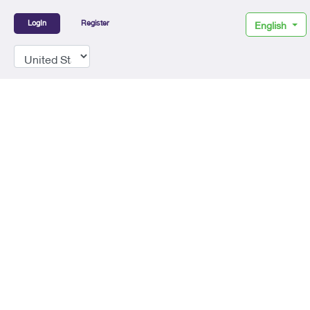
LogIn
Register
English