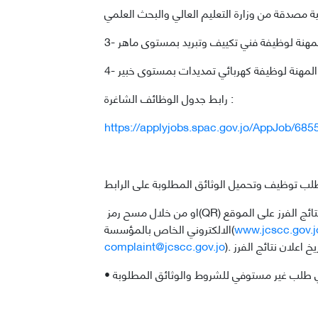
لمهنة لوظيفة فني تكييف وتبريد بمستوى ماهر
المهنة لوظيفة كهربائي تمديدات بمستوى خبير
رابط جدول الوظائف الشاغرة :
https://applyjobs.spac.gov.jo/AppJob/6
او من خلال مسح رمز(QR) وذلك خلال الفترة من يوم الثلاثاء الموافق 23/ 12/ 2025 ولغاية يوم الاثنين الموافق05/ 01/ 2026 حيث سيتم اعلان نتائج الفرز على الموقع
www.jcscc.gov.j
الالكتروني الخاص بالمؤسسة(
complaint@jcscc.gov.jo
 بأي طلب غير مستوفي للشروط والوثائق المطلوبة