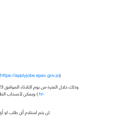
(
https://applyjobs.spac.gov.jo
)
hr-
) ويمكن لأصحاب الطلبات غير المطابقة الاعتراض على نتيجة الفرز من خلال البريد الالكتروني (
• لن يتم استلام أي طلب او أ