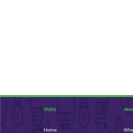
Wzfni
Abo
Home
Wha