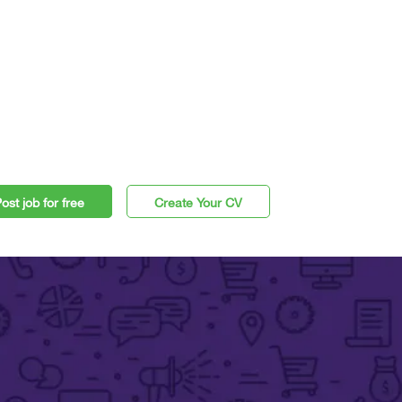
ost job for free
Create Your CV