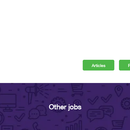
Articles
P
Other jobs